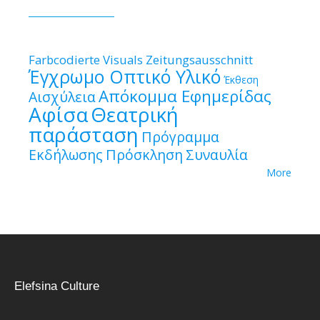
Farbcodierte Visuals
Zeitungsausschnitt
Έγχρωμο Οπτικό Υλικό
Έκθεση
Απόκομμα Εφημερίδας
Αισχύλεια
Αφίσα
Θεατρική
παράσταση
Πρόγραμμα
Εκδήλωσης
Πρόσκληση
Συναυλία
More
Elefsina Culture