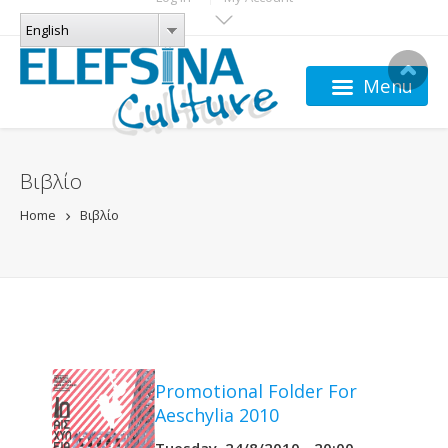
Skip to main content
LANGUAGES
English
English
Menu
Βιβλίο
Home
Βιβλίο
Promotional Folder For
Aeschylia 2010