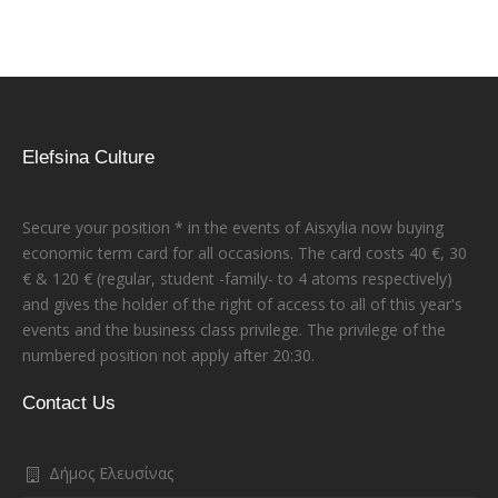
Elefsina Culture
Secure your position * in the events of Aisxylia now buying
economic term card for all occasions. The card costs 40 €, 30
€ & 120 € (regular, student -family- to 4 atoms respectively)
and gives the holder of the right of access to all of this year's
events and the business class privilege. The privilege of the
numbered position not apply after 20:30.
Contact Us
Δήμος Ελευσίνας