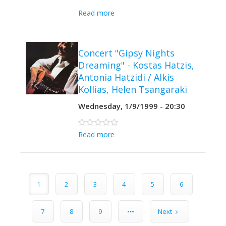
Read more
Concert "Gipsy Nights
Dreaming" - Kostas Hatzis,
Antonia Hatzidi / Alkis
Kollias, Helen Tsangaraki
Wednesday, 1/9/1999 - 20:30
0 stars
Read more
Pages
1
2
3
4
5
6
7
8
9
Next