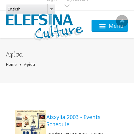
Skip to main content
LANGUAGES
English
English
Menu
Αφίσα
Home
Αφίσα
Aisxylia 2003 - Events
Schedule