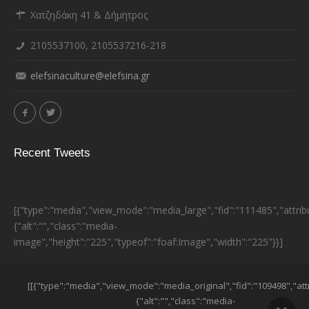
Χατζηδάκη 41 & Δήμητρος
2105537100, 2105537216-218
elefsinaculture@elefsina.gr
Recent Tweets
[{"type":"media","view_mode":"media_large","fid":"111485","attrib
{"alt":"","class":"media-
image","height":"225","typeof":"foaf:Image","width":"225"}}]
ESPA BANNER
[[{"type":"media","view_mode":"media_original","fid":"109498","att
{"alt":"","class":"media-