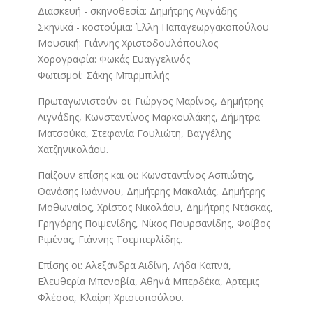
Διασκευή - σκηνοθεσία: Δημήτρης Λιγνάδης
Σκηνικά - κοστούμια: Έλλη Παπαγεωργακοπούλου
Μουσική: Γιάννης Χριστοδουλόπουλος
Χορογραφία: Φωκάς Ευαγγελινός
Φωτισμοί: Σάκης Μπιρμπιλής
Πρωταγωνιστούν οι: Γιώργος Μαρίνος, Δημήτρης
Λιγνάδης, Κωνσταντίνος Μαρκουλάκης, Δήμητρα
Ματσούκα, Στεφανία Γουλιώτη, Βαγγέλης
Χατζηνικολάου.
Παίζουν επίσης και οι: Κωνσταντίνος Ασπιώτης,
Θανάσης Ιωάννου, Δημήτρης Μακαλιάς, Δημήτρης
Μοθωναίος, Χρίστος Νικολάου, Δημήτρης Ντάσκας,
Γρηγόρης Ποιμενίδης, Νίκος Πουρσανίδης, Φοίβος
Ριμένας, Γιάννης Τσεμπερλίδης.
Επίσης οι: Αλεξάνδρα Αιδίνη, Λήδα Καπνά,
Ελευθερία Μπενοβία, Αθηνά Μπερδέκα, Αρτεμις
Φλέσσα, Κλαίρη Χριστοπούλου.