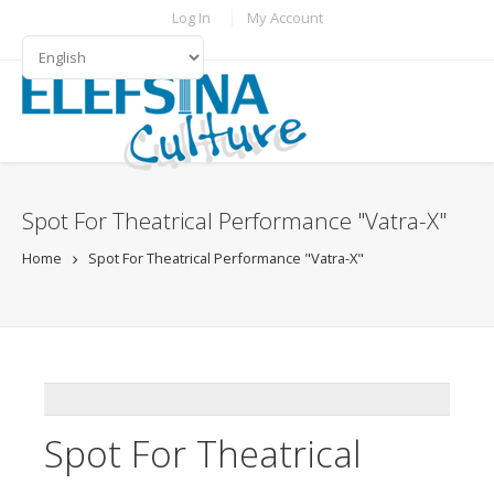
Skip to main content
TOPBAR MENU
Log In
My Account
LANGUAGES
Spot For Theatrical Performance "Vatra-X"
Home
Spot For Theatrical Performance "Vatra-X"
ADDTHIS
Spot For Theatrical