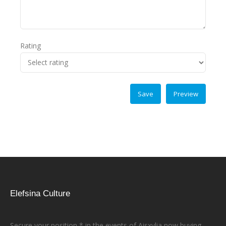
Rating
Elefsina Culture
Secure your position * in the events of Aisxylia now buying